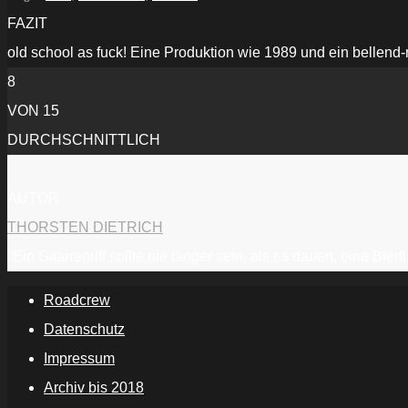
FAZIT
old school as fuck! Eine Produktion wie 1989 und ein bellend
8
VON 15
DURCHSCHNITTLICH
AUTOR
THORSTEN DIETRICH
"Ein Gitarrenriff sollte nie länger sein, als es dauert, eine Bi
Roadcrew
Datenschutz
Impressum
Archiv bis 2018