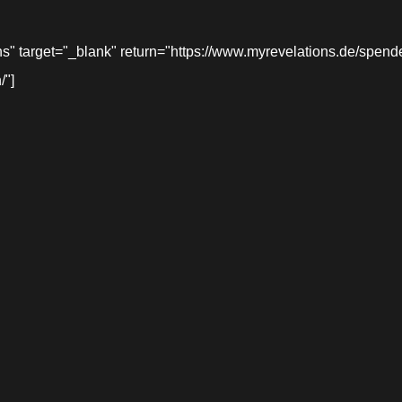
target="_blank" return="https://www.myrevelations.de/spende-
/"]