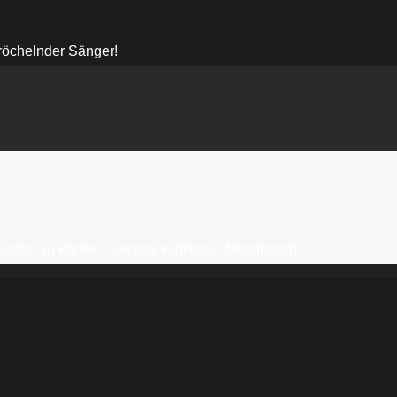
-röchelnder Sänger!
erflasche zu köpfen.“ Lemmy Kilmister (Motörhead)