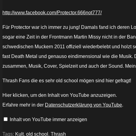
http://www.facebook.com/Protector.666not777/
Für Protector war ich immer zu jung! Damals fand ich deren 
sogar eine Zeit in der Frontmann Martin Missy nicht in der 
schwedischen Muckern 2011 offiziell wiederbelebt und holzt 
fast Death Metal und genauso eindimensional wie die Musik. Da
zusammen, Musik, Cover, Spielzeit und auch der Sound. Mein Fa
Thrash Fans die es sehr old school mögen sind hier gefragt!
„PROTECTOR
Hier klicken, um den Inhalt von YouTube anzuzeigen.
-
Three
Erfahre mehr in der
Datenschutzerklärung von YouTube
.
Legions“
von
YouTube
Inhalt von YouTube immer anzeigen
anzeigen
Tags:
Kult
,
old school
,
Thrash