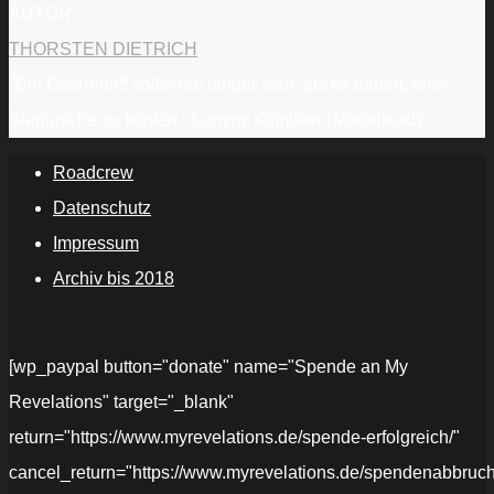
AUTOR
THORSTEN DIETRICH
"Ein Gitarrenriff sollte nie länger sein, als es dauert, eine
Bierflasche zu köpfen.“ Lemmy Kilmister (Motörhead)
Roadcrew
Datenschutz
Impressum
Archiv bis 2018
[wp_paypal button="donate" name="Spende an My
Revelations" target="_blank"
return="https://www.myrevelations.de/spende-erfolgreich/"
cancel_return="https://www.myrevelations.de/spendenabbruch