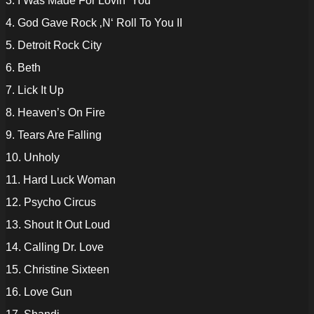
3. I Was Made For Lovin‘ You
4. God Gave Rock ‚N‘ Roll To You II
5. Detroit Rock City
6. Beth
7. Lick It Up
8. Heaven’s On Fire
9. Tears Are Falling
10. Unholy
11. Hard Luck Woman
12. Psycho Circus
13. Shout It Out Loud
14. Calling Dr. Love
15. Christine Sixteen
16. Love Gun