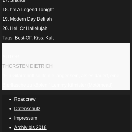
17. Shandi
18. I’m A Legend Tonight
19. Modern Day Delilah
20. Hell Or Hallelujah
Tags:
Best-OF
,
Kiss
,
Kult
AUTOR
THORSTEN DIETRICH
"Ein Gitarrenriff sollte nie länger sein, als es dauert, eine
Bierflasche zu köpfen.“ Lemmy Kilmister (Motörhead)
Roadcrew
Datenschutz
Impressum
Archiv bis 2018