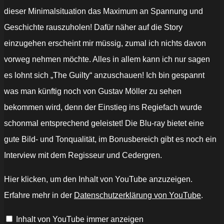
dieser Minimalsituation das Maximum an Spannung und
Geschichte rauszuholen! Dafür näher auf die Story
einzugehen erscheint mir müssig, zumal ich nichts davon
vorweg nehmen möchte. Alles in allem kann ich nur sagen
es lohnt sich „The Guilty“ anzuschauen! Ich bin gespannt
was man künftig noch von Gustav Möller zu sehen
bekommen wird, denn der Einstieg ins Regiefach wurde
schonmal entsprechend geleistet! Die Blu-ray bietet eine
gute Bild- und Tonqualität, im Bonusbereich gibt es noch ein
Interview mit dem Regisseur und Cedergren.
„THE
Hier klicken, um den Inhalt von YouTube anzuzeigen.
GUILTY
Trailer
Erfahre mehr in der
Datenschutzerklärung von YouTube
.
German
Deutsch
(2018)“
Inhalt von YouTube immer anzeigen
von