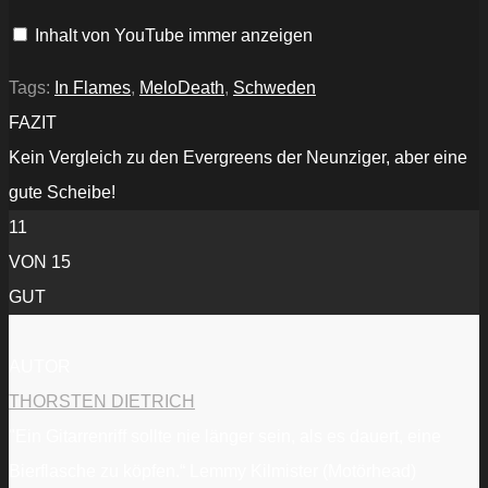
(OFFICIAL
LYRIC
Inhalt von YouTube immer anzeigen
VIDEO)“
von
YouTube
anzeigen
Tags:
In Flames
,
MeloDeath
,
Schweden
FAZIT
Kein Vergleich zu den Evergreens der Neunziger, aber eine
gute Scheibe!
11
VON 15
GUT
AUTOR
THORSTEN DIETRICH
"Ein Gitarrenriff sollte nie länger sein, als es dauert, eine
Bierflasche zu köpfen.“ Lemmy Kilmister (Motörhead)