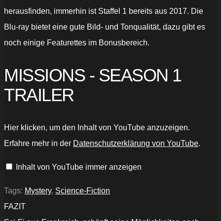
herausfinden, immerhin ist Staffel 1 bereits aus 2017. Die
Blu-ray bietet eine gute Bild- und Tonqualität, dazu gibt es
noch einige Featurettes im Bonusbereich.
MISSIONS - SEASON 1
TRAILER
„MISSIONS
Hier klicken, um den Inhalt von YouTube anzuzeigen.
–
Staffel
Erfahre mehr in der
Datenschutzerklärung von YouTube
.
1
|
Trailer
Inhalt von YouTube immer anzeigen
Deutsch
German
HD
|
Tags:
Mystery
,
Science-Fiction
Sci-
Fi
FAZIT
Serie“
von