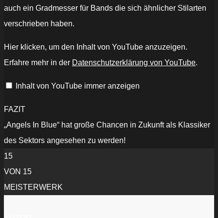
auch ein Gradmesser für Bands die sich ähnlicher Stilarten
verschrieben haben.
„Find
Hier klicken, um den Inhalt von YouTube anzuzeigen.
Me
-
Erfahre mehr in der
Datenschutzerklärung von YouTube
.
"No
Tears
In
Inhalt von YouTube immer anzeigen
Paradise"
(Official
Lyric
Video)“
FAZIT
von
YouTube
„Angels In Blue“ hat große Chancen in Zukunft als Klassiker
anzeigen
des Sektors angesehen zu werden!
15
VON 15
MEISTERWERK