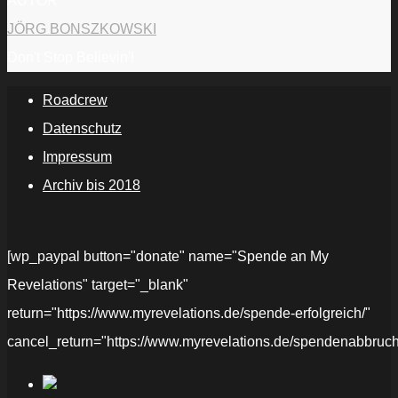
AUTOR
JÖRG BONSZKOWSKI
Don't Stop Believin'!
Roadcrew
Datenschutz
Impressum
Archiv bis 2018
[wp_paypal button="donate" name="Spende an My
Revelations" target="_blank"
return="https://www.myrevelations.de/spende-erfolgreich/"
cancel_return="https://www.myrevelations.de/spendenabbruch