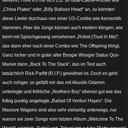
verkehrt. Höre ich mir sich z.B. so Gute-Laune-Rocker wie
„China Plates“ oder „Billy Balloon Head“ an, so könnten
diese Lieder durchaus von einer US-Combo wie Aerosmith
stammen. Aber die Jungs können auch modern klingen, wie
beim mit Sprechgesang versehenen „Robot (Trust In Me)“,
das dann eher nach einer Combo wie The Offspring klingt.
Ganz locker und in guter alter Boogie Woogie Status Quo-
Manier dann „Back To The Stack“, das im Text auch
tatsächlich Rick Parfitt (R.I.P.) gewidmet ist. Doch es geht
auch ruhiger, so gefällt mir das mit Akustik-Gitarren
unterlegte und fröhliche „Northern Boy“ ebenso gut wie das
folkig punkig angelegte „Ballad Of Verdun Hayes“. Die
Massive Wagons sind also sehr vielseitig unterwegs, nur
warum sie zwei Songs vom letzten Album „Welcome To The