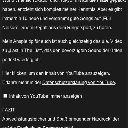
World“, nämlich „Ratio“ und „Tokyo“ mit auf die Platte gepackt
haben, entzieht sich komplett meiner Kenntnis. Aber es gibt
immerhin 10 neue und verdammt gute Songs auf „Full
Nelson“, einem Begriff aus dem Ringersport, zu hören.
Mein Anspieltip für euch ist auch gleichzeitig das u.a. Video
zu „Last In The List“, das den bevorzugten Sound der Briten
perfekt wiedergibt!
„Massive
Hier klicken, um den Inhalt von YouTube anzuzeigen.
Wagons
-
Erfahre mehr in der
Datenschutzerklärung von YouTube
.
Last
on
the
Inhalt von YouTube immer anzeigen
List
(Official
Audio)“
von
FAZIT
YouTube
anzeigen
Abwechslungsreicher und Spaß bringender Hardrock, der