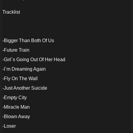
Tracklist
-Bigger Than Both Of Us
-Future Train
-Girl`s Going Out Of Her Head
-I`m Dreaming Again
-Fly On The Wall
-Just Another Suicide
-Empty City
-Miracle Man
-Blown Away
-Loser