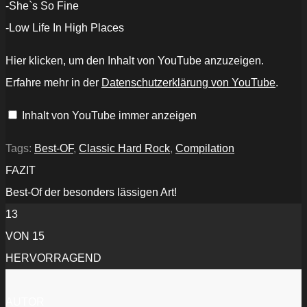
-She`s So Fine
-Low Life In High Places
„Thunder
Hier klicken, um den Inhalt von YouTube anzuzeigen.
-
Miracle
Erfahre mehr in der
Datenschutzerklärung von YouTube
.
Man
(2019)
(Official
Inhalt von YouTube immer anzeigen
Video)“
von
YouTube
anzeigen
Tags:
Best-OF
,
Classic Hard Rock
,
Compilation
FAZIT
Best-Of der besonders lässigen Art!
13
VON 15
HERVORRAGEND
AUTOR