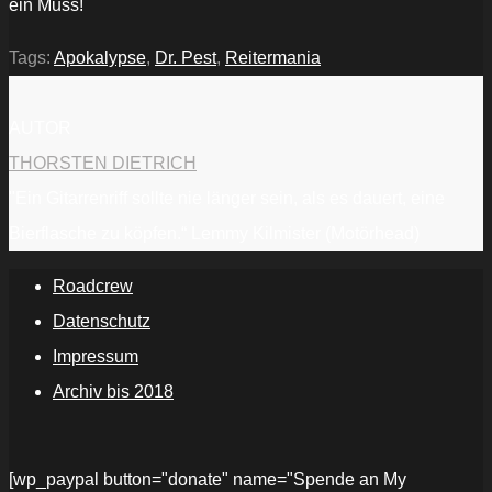
ein Muss!
Tags:
Apokalypse
,
Dr. Pest
,
Reitermania
AUTOR
THORSTEN DIETRICH
"Ein Gitarrenriff sollte nie länger sein, als es dauert, eine
Bierflasche zu köpfen.“ Lemmy Kilmister (Motörhead)
Roadcrew
Datenschutz
Impressum
Archiv bis 2018
[wp_paypal button="donate" name="Spende an My