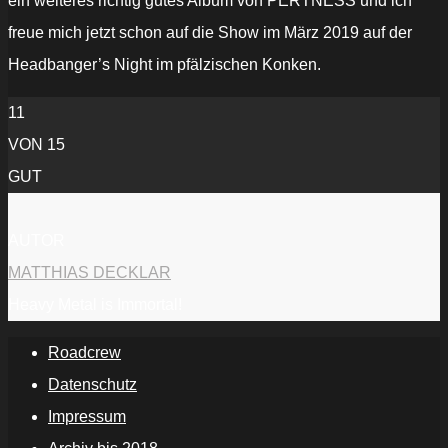
ein weiteres richtig gutes Album von PERTNESS und ich
freue mich jetzt schon auf die Show im März 2019 auf der
Headbanger’s Night im pfälzischen Konken.
11
VON 15
GUT
AUTOR
MATTHIAS DECKLAR
Heavy Metal is Immortal!
Roadcrew
Datenschutz
Impressum