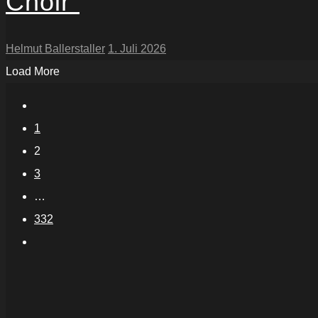
Choir“
Helmut Ballerstaller
1. Juli 2026
Load More
1
2
3
…
332