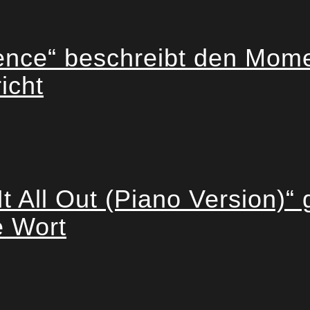
ce“ beschreibt den Momen
icht
t All Out (Piano Version)“ 
e Wort